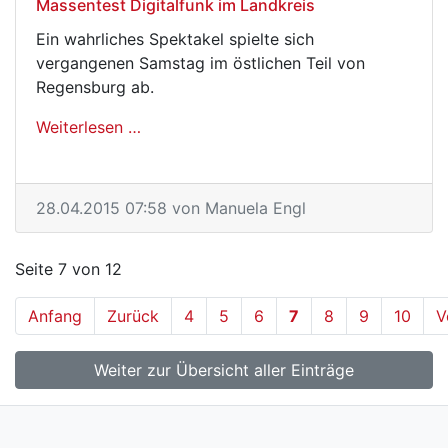
Massentest Digitalfunk im Landkreis
Ein wahrliches Spektakel spielte sich
vergangenen Samstag im östlichen Teil von
Regensburg ab.
Weiterlesen …
Massentest Digitalfunk im Landkreis
28.04.2015 07:58
von Manuela Engl
Seite 7 von 12
Anfang
Zurück
4
5
6
7
8
9
10
V
Weiter zur Übersicht aller Einträge